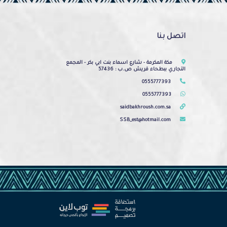
اتصل بنا
مكة المكرمة - شارع اسماء بنت ابي بكر - المجمع
التجاري ببطحاء قريش ص.ب : 57436
0555777393
0555777393
saidbakhroush.com.sa
SSB_est@hotmail.com