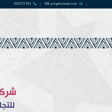
0555777393
SSB_est@hotmail.com