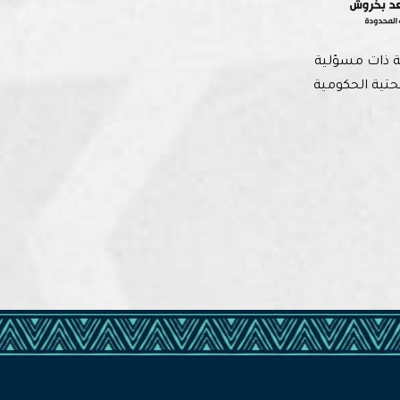
مان بمقرها الرئيسي بمكة المكرمة عام 1424هـ شركة ذات مسؤلية
حتية الحكومية