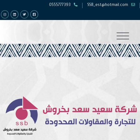
0555777393
SSB_est@hotmail.com