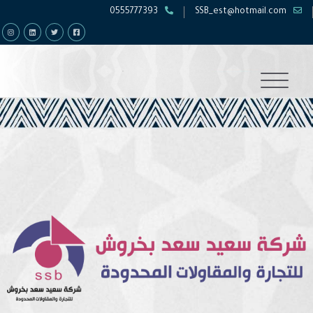
0555777393
SSB_est@hotmail.com