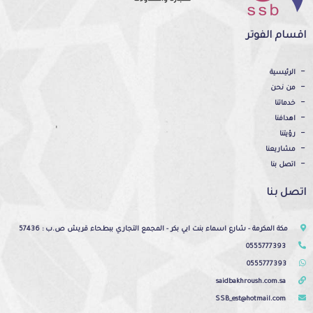
اقسام الفوتر
الرئيسية
من نحن
خدماتنا
اهدافنا
رؤيتنا
مشاريعنا
اتصل بنا
اتصل بنا
مكة المكرمة - شارع اسماء بنت ابي بكر - المجمع التجاري ببطحاء قريش ص.ب : 57436
0555777393
0555777393
saidbakhroush.com.sa
SSB_est@hotmail.com